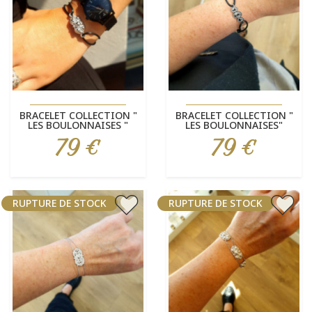
BRACELET COLLECTION "
BRACELET COLLECTION "
LES BOULONNAISES "
LES BOULONNAISES"
79 €
79 €
Prix
Prix
RUPTURE DE STOCK
RUPTURE DE STOCK