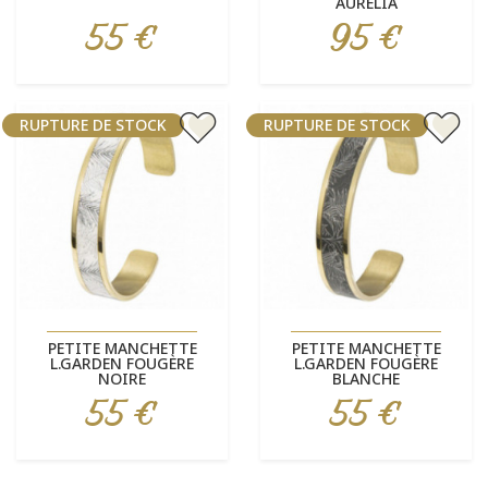
AURELIA
55 €
95 €
Prix
Prix
RUPTURE DE STOCK
RUPTURE DE STOCK
PETITE MANCHETTE
PETITE MANCHETTE
L.GARDEN FOUGÈRE
L.GARDEN FOUGÈRE
NOIRE
BLANCHE
55 €
55 €
Prix
Prix