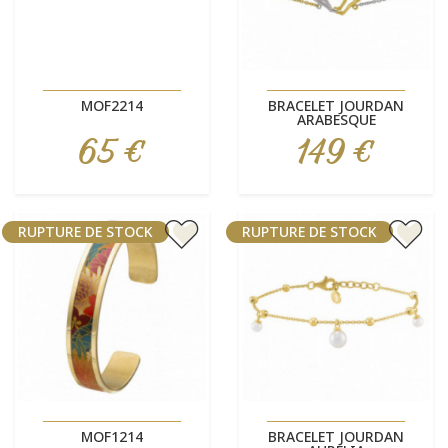
MOF2214
BRACELET JOURDAN
ARABESQUE
65 €
149 €
Prix
Prix
RUPTURE DE STOCK
RUPTURE DE STOCK
MOF1214
BRACELET JOURDAN