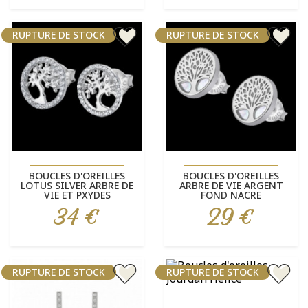
RUPTURE DE STOCK
RUPTURE DE STOCK
BOUCLES D'OREILLES
BOUCLES D'OREILLES
LOTUS SILVER ARBRE DE
ARBRE DE VIE ARGENT
VIE ET PXYDES
FOND NACRE
34 €
29 €
Prix
Prix
RUPTURE DE STOCK
RUPTURE DE STOCK