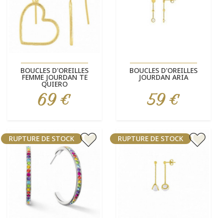
BOUCLES D'OREILLES
BOUCLES D'OREILLES
FEMME JOURDAN TE
JOURDAN ARIA
QUIERO
69 €
59 €
Prix
Prix
RUPTURE DE STOCK
RUPTURE DE STOCK