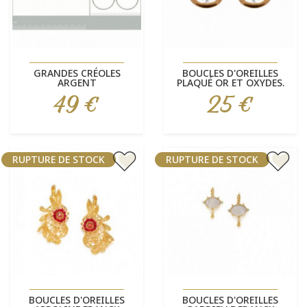
GRANDES CRÉOLES
BOUCLES D'OREILLES
ARGENT
PLAQUÉ OR ET OXYDES.
49 €
25 €
Prix
Prix
RUPTURE DE STOCK
RUPTURE DE STOCK
BOUCLES D'OREILLES
BOUCLES D'OREILLES