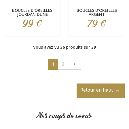
BOUCLES D'OREILLES
BOUCLES D'OREILLES
JOURDAN DUNE
ARGENT
99 €
79 €
Prix
Prix
Vous avez vu
36
produits sur
39
Suivant
1
2

Retour en haut

Nos coups de coeur