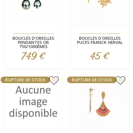
BOUCLES D'OREILLES
BOUCLES D'OREILLES
PENDANTES OR
PUCES FRANCK HERVAL
750/1000ÈMES
749 €
45 €
Prix
Prix
RUPTURE DE STOCK
RUPTURE DE STOCK