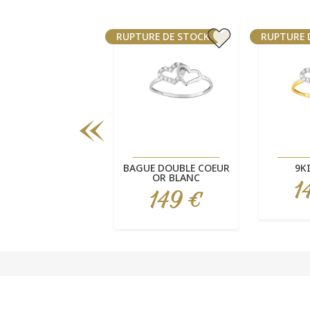
URE DE STOCK
RUPTURE DE STOCK
RUPTURE 
Aperçu rapide
Aperçu rapide
Ape



LIANCE FEMME 2
BAGUE DOUBLE COEUR
9K
ORS
OR BLANC
1
Pri
739 €
149 €
Prix
Prix