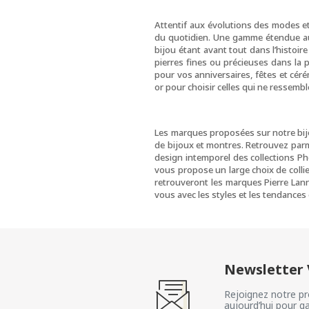
Attentif aux évolutions des modes e
du quotidien. Une gamme étendue aux
bijou étant avant tout dans l’histoir
pierres fines ou précieuses dans la pl
pour vos anniversaires, fêtes et cére
or pour choisir celles qui ne ressembl
Les marques proposées sur notre bijou
de bijoux et montres. Retrouvez parmi 
design intemporel des collections Phe
vous propose un large choix de collie
retrouveront les marques Pierre Lann
vous avec les styles et les tendances 
Newsletter V
Rejoignez notre pr
aujourd’hui pour ga