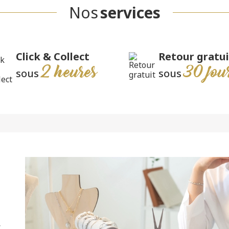
Nos
services
Click & Collect
Retour gratui
2 heures
30 jou
sous
sous
r