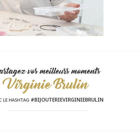
artagez vos meilleurs moments
Virginie Brulin
#BIJOUTERIEVIRGINIEBRULIN
C LE HASHTAG