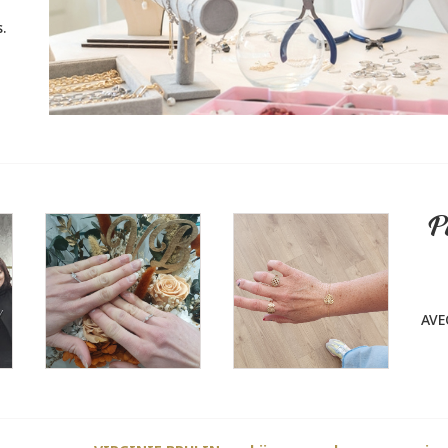
.
P
AVE