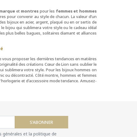
 marque
et
montres
pour les
femmes et hommes
tres pour convenir au style de chacun. La valeur d’un
es bijoux en acier, argent, plaqué ou en or sertis de
r le bijou qui sublimera votre style ou le cadeau idéal
 les plus belles bagues, solitaires diamant et alliances
té
de vous proposer les dernières tendances en matières
iginalité des créations Cœur de Lion sans oublier le
u qui sublimera votre style. Pour les bijoux hommes on
chic ou décontracté. Côté montre, hommes et femmes
 d'horlogerie et d'accessoire mode tendance. Amusez-
S’ABONNER
s générales et la politique de