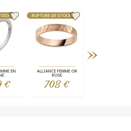
STOCK
RUPTURE DE STOCK
RUPTURE DE STOC
rapide
Aperçu rapide
Aperçu rapi


EMME EN
ALLIANCE FEMME OR
ALLIANCE FEMM
NE
ROSE
ROSE
9 €
708 €
836 €
Prix
Prix