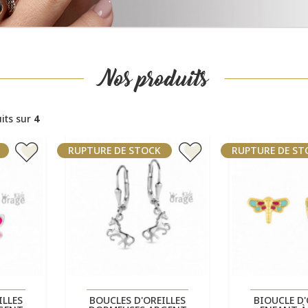
Nos produits
its sur
4
RUPTURE DE STOCK
RUPTURE DE ST
ide
Aperçu rapide
Aperçu


ILLES
BOUCLES D'OREILLES
BIOUCLE D'