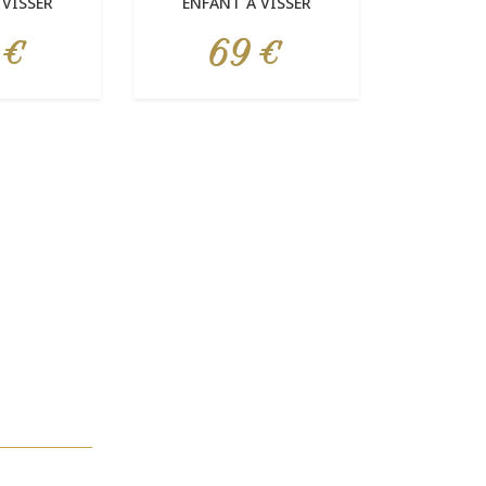
 VISSER
ENFANT À VISSER
 €
69 €
Prix