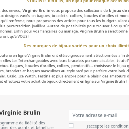
VIRGINIE BRULIN, un bijou pour chaque occasion
t des envies,
Virginie Brulin
vous propose des collections de
bijoux de
 designs variés en bagues, bracelets, colliers, boucles d’oreilles et mon
e qu’il renferme, nous proposons des articles pour tous les budgets allant d
us pure tradition joaillère. Autant de possibilités pour trouver à coup sû
́monies. Enfin pour vos fiançailles ou mariage, Virginie Brulin a sélectionné
eront qu’à VOUS !
Des marques de bijoux variées pour un choix illimi
terie en ligne Virginie Brulin ont été soigneusement sélectionnées afin 
elles Les Interchangeables avec leurs bracelets personnalisables, toute l’or
bus. Bagues, boucles d’oreilles, colliers, pendentifs... choisissez le bijo
rs, bracelets et bagues masculines au style racé pour parfaire votre look 
ier, Casio, Ice Watch, Festina et plus encore pour le plaisir des amateurs
et effectuez votre achat de bijoux directement en ligne sur Virginie Brulin !
irginie Brulin
ogramme de fidélité dès
J'accepte les condition
gner des points et bénéficier