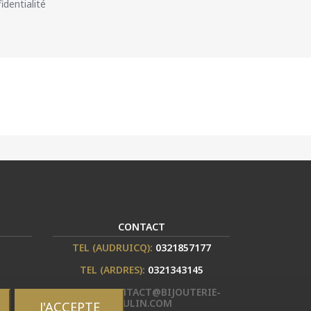
identialité
CONTACT
TEL (AUDRUICQ):
0321857177
TEL (ARDRES):
0321343145
E-MAIL :
CONTACT@BIJOUTERIE-
BRULIN.COM
J'ACCEPTE