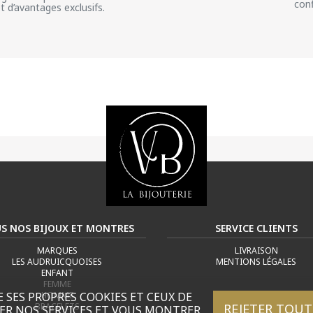
conf
et d’avantages exclusifs.
S NOS BIJOUX ET MONTRES
SERVICE CLIENTS
MARQUES
LIVRAISON
LES AUDRUICQUOISES
MENTIONS LÉGALES
ENFANT
FEMME
HOMME
E SES PROPRES COOKIES ET CEUX DE
REJETER TOUT
BRACELETS
ER NOS SERVICES ET VOUS MONTRER