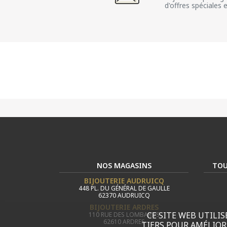
d'offres spéciales 
NOS MAGASINS
TOU
BIJOUTERIE AUDRUICQ
448 PL. DU GÉNÉRAL DE GAULLE
62370 AUDRUICQ
BIJOUTERIE ARDRES
CE SITE WEB UTILIS
110 RUE DES LOMBARDS
62610 ARDRES
TIERS POUR AMÉLIOR