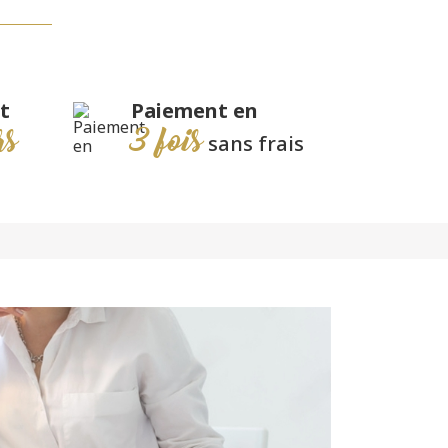
t
Paiement en
rs
3 fois
sans frais