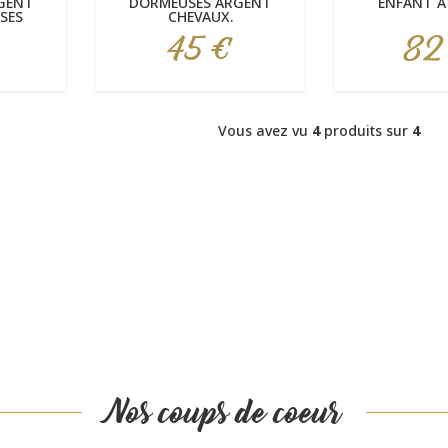
GENT
DORMEUSES ARGENT
ENFANT À
SES
CHEVAUX.
45 €
82
Prix
Prix
Vous avez vu
4
produits sur
4
Nos coups de coeur