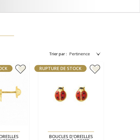
Trier par :
OCK
RUPTURE DE STOCK
 rapide
Aperçu rapide

OREILLES
BOUCLES D'OREILLES