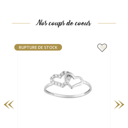
Nos coups de coeur
RUPTURE DE STOCK
RUP