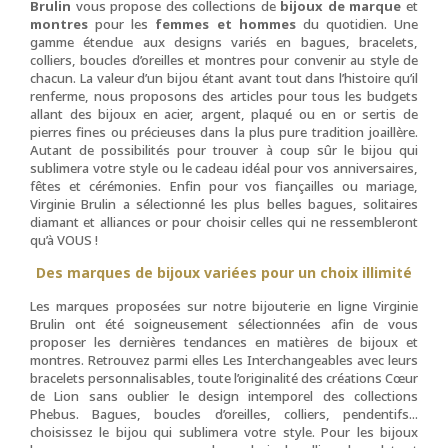
Brulin
vous propose des collections de
bijoux de marque
et
montres
pour les
femmes et hommes
du quotidien. Une
gamme étendue aux designs variés en bagues, bracelets,
colliers, boucles d’oreilles et montres pour convenir au style de
chacun. La valeur d’un bijou étant avant tout dans l’histoire qu’il
renferme, nous proposons des articles pour tous les budgets
allant des bijoux en acier, argent, plaqué ou en or sertis de
pierres fines ou précieuses dans la plus pure tradition joaillère.
Autant de possibilités pour trouver à coup sûr le bijou qui
sublimera votre style ou le cadeau idéal pour vos anniversaires,
fêtes et cérémonies. Enfin pour vos fiançailles ou mariage,
Virginie Brulin a sélectionné les plus belles bagues, solitaires
diamant et alliances or pour choisir celles qui ne ressembleront
qu’à VOUS !
Des marques de bijoux variées pour un choix illimité
Les marques proposées sur notre bijouterie en ligne Virginie
Brulin ont été soigneusement sélectionnées afin de vous
proposer les dernières tendances en matières de bijoux et
montres. Retrouvez parmi elles Les Interchangeables avec leurs
bracelets personnalisables, toute l’originalité des créations Cœur
de Lion sans oublier le design intemporel des collections
Phebus. Bagues, boucles d’oreilles, colliers, pendentifs...
choisissez le bijou qui sublimera votre style. Pour les bijoux