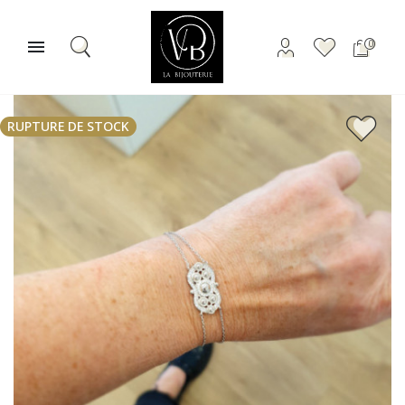

0
RUPTURE DE STOCK