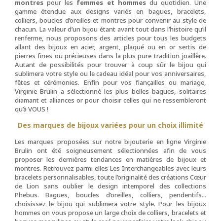
montres
pour les
femmes et hommes
du quotidien. Une
gamme étendue aux designs variés en bagues, bracelets,
colliers, boucles d’oreilles et montres pour convenir au style de
chacun. La valeur d’un bijou étant avant tout dans l’histoire qu’il
renferme, nous proposons des articles pour tous les budgets
allant des bijoux en acier, argent, plaqué ou en or sertis de
pierres fines ou précieuses dans la plus pure tradition joaillère.
Autant de possibilités pour trouver à coup sûr le bijou qui
sublimera votre style ou le cadeau idéal pour vos anniversaires,
fêtes et cérémonies. Enfin pour vos fiançailles ou mariage,
Virginie Brulin a sélectionné les plus belles bagues, solitaires
diamant et alliances or pour choisir celles qui ne ressembleront
qu’à VOUS !
Des marques de bijoux variées pour un choix illimité
Les marques proposées sur notre bijouterie en ligne Virginie
Brulin ont été soigneusement sélectionnées afin de vous
proposer les dernières tendances en matières de bijoux et
montres. Retrouvez parmi elles Les Interchangeables avec leurs
bracelets personnalisables, toute l’originalité des créations Cœur
de Lion sans oublier le design intemporel des collections
Phebus. Bagues, boucles d’oreilles, colliers, pendentifs...
choisissez le bijou qui sublimera votre style. Pour les bijoux
hommes on vous propose un large choix de colliers, bracelets et