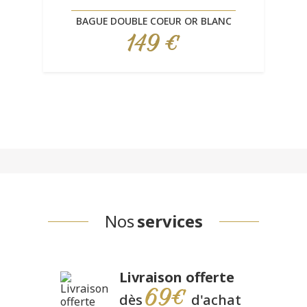
BAGUE DOUBLE COEUR OR BLANC
149 €
Prix
Nos
services
Livraison offerte
69€
dès
d'achat