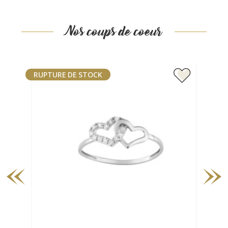
Nos coups de coeur
RUPTURE DE STOCK
RUP