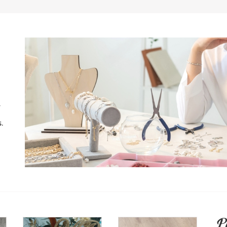
r
.
P