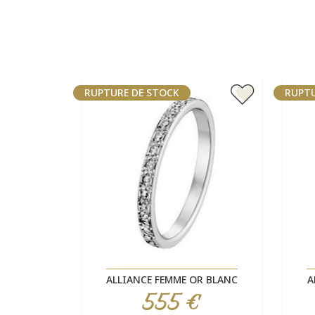
RUPTURE DE STOCK
RUPTU
Aperçu rapide

ALLIANCE FEMME OR BLANC
A
555 €
Prix