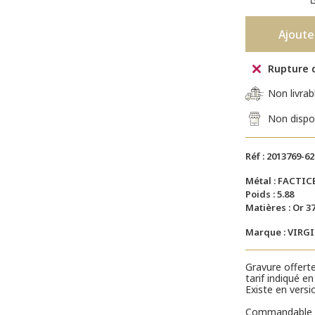
Ajoute
Rupture 
Non livrab
Non dispo
Réf : 2013769-62
Métal : FACTIC
Poids : 5.88
Matières : Or 3
Marque : VIRG
Gravure offert
tarif indiqué 
Existe en vers
Commandable 