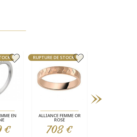
STOCK
RUPTURE DE STOCK
RUPTURE DE STOC
rapide
Aperçu rapide
Aperçu rapi


EMME EN
ALLIANCE FEMME OR
ALLIANCE FEMM
NE
ROSE
ROSE
9 €
708 €
836 €
Prix
Prix