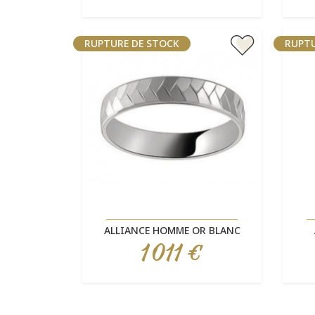
RUPTURE DE STOCK
RUPTU
Aperçu rapide

ALLIANCE HOMME OR BLANC
1 011 €
Prix