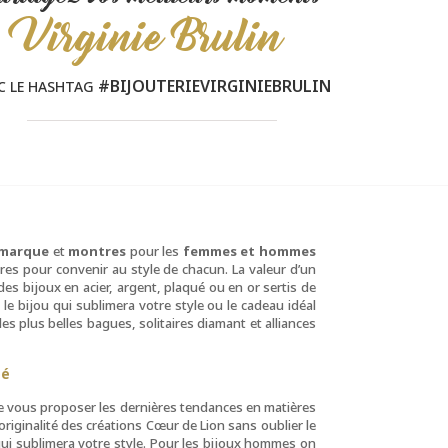
Virginie Brulin
#BIJOUTERIEVIRGINIEBRULIN
C LE HASHTAG
 marque
et
montres
pour les
femmes et hommes
tres pour convenir au style de chacun. La valeur d’un
es bijoux en acier, argent, plaqué ou en or sertis de
r le bijou qui sublimera votre style ou le cadeau idéal
 les plus belles bagues, solitaires diamant et alliances
té
de vous proposer les dernières tendances en matières
iginalité des créations Cœur de Lion sans oublier le
u qui sublimera votre style. Pour les bijoux hommes on