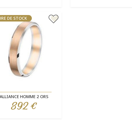
RE DE STOCK
Aperçu rapide

ALLIANCE HOMME 2 ORS
892 €
Prix