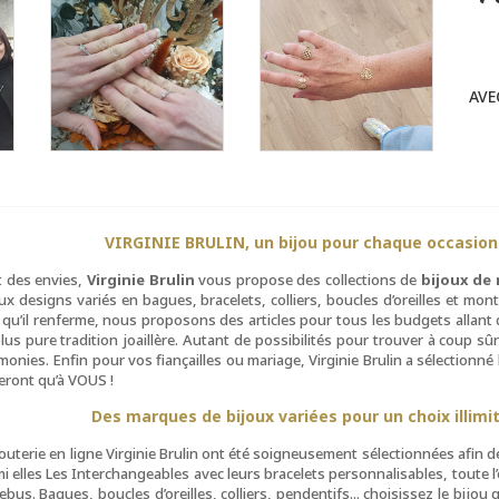
AVE
VIRGINIE BRULIN, un bijou pour chaque occasion
t des envies,
Virginie Brulin
vous propose des collections de
bijoux de
 designs variés en bagues, bracelets, colliers, boucles d’oreilles et mon
e qu’il renferme, nous proposons des articles pour tous les budgets allant d
us pure tradition joaillère. Autant de possibilités pour trouver à coup sû
́monies. Enfin pour vos fiançailles ou mariage, Virginie Brulin a sélectionné
eront qu’à VOUS !
Des marques de bijoux variées pour un choix illimi
terie en ligne Virginie Brulin ont été soigneusement sélectionnées afin 
elles Les Interchangeables avec leurs bracelets personnalisables, toute l’or
bus. Bagues, boucles d’oreilles, colliers, pendentifs... choisissez le bijo