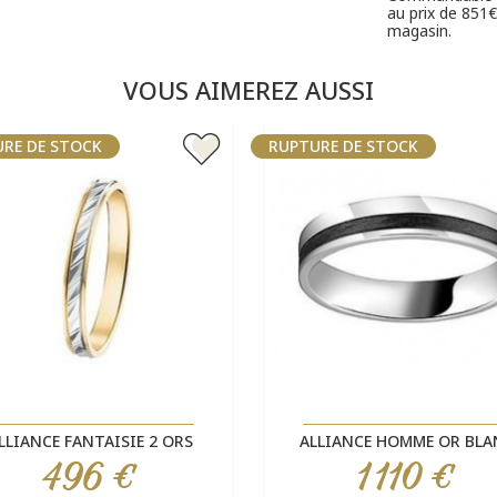
au prix de 851€
magasin.
VOUS AIMEREZ AUSSI
RE DE STOCK
RUPTURE DE STOCK
Aperçu rapide
Aperçu rapide


LLIANCE FANTAISIE 2 ORS
ALLIANCE HOMME OR BLA
496 €
1 110 €
Prix
Prix