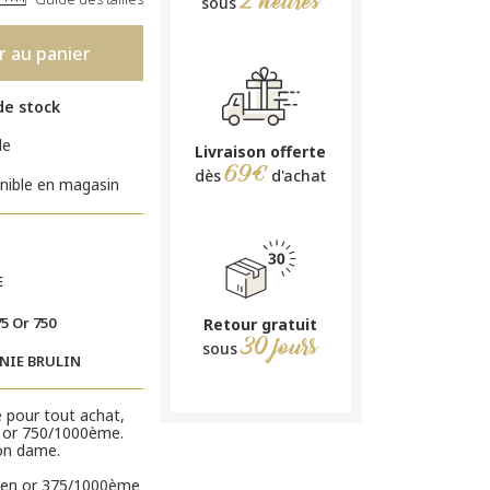
2 heures
sous
r au panier
de stock
le
Livraison offerte
69€
dès
d'achat
nible en magasin
E
75 Or 750
Retour gratuit
30 jours
sous
INIE BRULIN
e pour tout achat,
en or 750/1000ème.
ion dame.
en or 375/1000ème