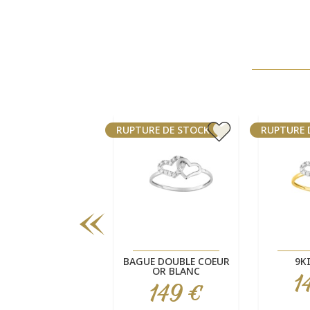
URE DE STOCK
RUPTURE DE STOCK
RUPTURE 
Aperçu rapide
Aperçu rapide
Ape



LIANCE FEMME 2
BAGUE DOUBLE COEUR
9K
ORS
OR BLANC
1
Pri
739 €
149 €
Prix
Prix