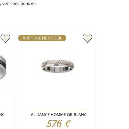
, voir conditions en
RUPTURE DE STOCK
Aperçu rapide

NC
ALLIANCE HOMME OR BLANC
576 €
Prix