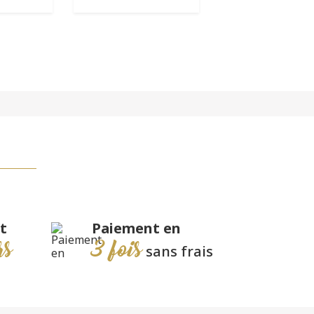
t
Paiement en
rs
3 fois
sans frais