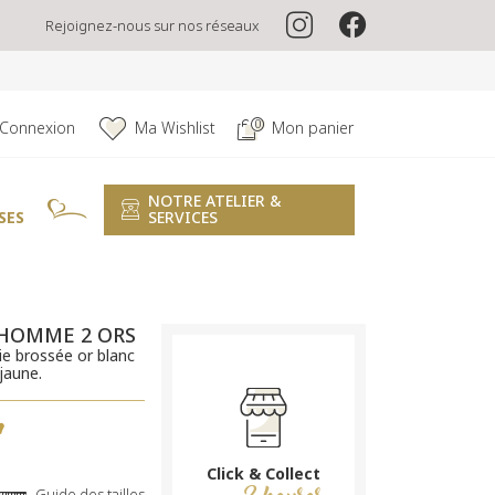
Rejoignez-nous sur nos réseaux
0
Connexion
Ma Wishlist
Mon panier
NOTRE ATELIER &
SES
SERVICES
 HOMME 2 ORS
sie brossée or blanc
 jaune.
€
Click & Collect
Guide des tailles