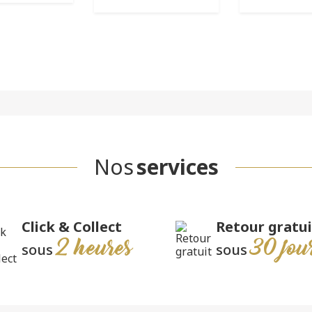
Nos
services
Click & Collect
Retour gratui
2 heures
30 jou
sous
sous