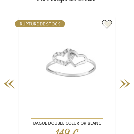
RUPTURE DE STOCK
RUP
BAGUE DOUBLE COEUR OR BLANC
149 €
Prix