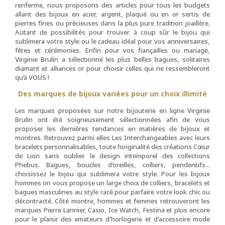
renferme, nous proposons des articles pour tous les budgets
allant des bijoux en acier, argent, plaqué ou en or sertis de
pierres fines ou précieuses dans la plus pure tradition joaillère.
Autant de possibilités pour trouver à coup sûr le bijou qui
sublimera votre style ou le cadeau idéal pour vos anniversaires,
fêtes et cérémonies. Enfin pour vos fiançailles ou mariage,
Virginie Brulin a sélectionné les plus belles bagues, solitaires
diamant et alliances or pour choisir celles qui ne ressembleront
qu’à VOUS !
Des marques de bijoux variées pour un choix illimité
Les marques proposées sur notre bijouterie en ligne Virginie
Brulin ont été soigneusement sélectionnées afin de vous
proposer les dernières tendances en matières de bijoux et
montres. Retrouvez parmi elles Les Interchangeables avec leurs
bracelets personnalisables, toute l’originalité des créations Cœur
de Lion sans oublier le design intemporel des collections
Phebus. Bagues, boucles d’oreilles, colliers, pendentifs...
choisissez le bijou qui sublimera votre style. Pour les bijoux
hommes on vous propose un large choix de colliers, bracelets et
bagues masculines au style racé pour parfaire votre look chic ou
décontracté. Côté montre, hommes et femmes retrouveront les
marques Pierre Lannier, Casio, Ice Watch, Festina et plus encore
pour le plaisir des amateurs d'horlogerie et d'accessoire mode