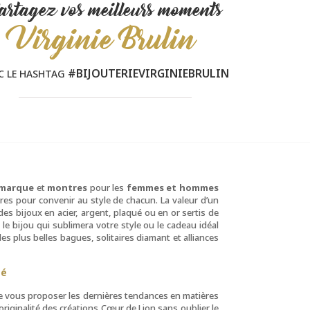
artagez vos meilleurs moments
Virginie Brulin
#BIJOUTERIEVIRGINIEBRULIN
C LE HASHTAG
 marque
et
montres
pour les
femmes et hommes
tres pour convenir au style de chacun. La valeur d’un
es bijoux en acier, argent, plaqué ou en or sertis de
r le bijou qui sublimera votre style ou le cadeau idéal
 les plus belles bagues, solitaires diamant et alliances
té
de vous proposer les dernières tendances en matières
iginalité des créations Cœur de Lion sans oublier le