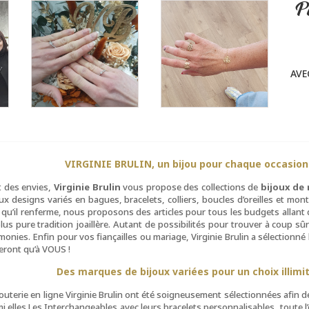
P
AVE
VIRGINIE BRULIN, un bijou pour chaque occasion
t des envies,
Virginie Brulin
vous propose des collections de
bijoux de
 designs variés en bagues, bracelets, colliers, boucles d’oreilles et mon
e qu’il renferme, nous proposons des articles pour tous les budgets allant d
us pure tradition joaillère. Autant de possibilités pour trouver à coup sû
́monies. Enfin pour vos fiançailles ou mariage, Virginie Brulin a sélectionné
eront qu’à VOUS !
Des marques de bijoux variées pour un choix illimi
terie en ligne Virginie Brulin ont été soigneusement sélectionnées afin 
elles Les Interchangeables avec leurs bracelets personnalisables, toute l’or