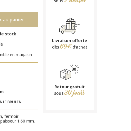
2 heures
sous
r au panier
de stock
Livraison offerte
le
69€
dès
d'achat
nible en magasin
Retour gratuit
30 jours
nt
sous
INIE BRULIN
, fermoir
paisseur 1.60 mm.