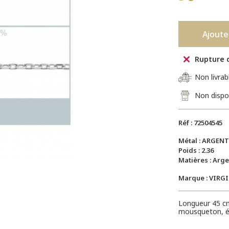
Ajoute
Rupture 
Non livrab
Non dispo
Réf : 72504545
Métal : ARGENT
Poids : 2.36
Matières : Arge
Marque : VIRG
Longueur 45 cm
mousqueton, é