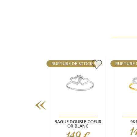
URE DE STOCK
RUPTURE DE STOCK
RUPTURE 
Aperçu rapide
Aperçu rapide
Ape



LIANCE FEMME 2
BAGUE DOUBLE COEUR
9K
ORS
OR BLANC
1
Pri
739 €
149 €
Prix
Prix