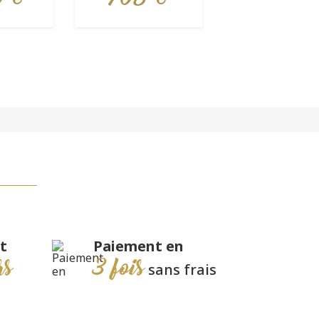
t
Paiement en
rs
3 fois
sans frais