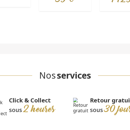
Nos
services
Click & Collect
Retour gratui
2 heures
30 jou
sous
sous