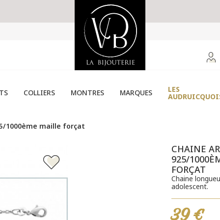
LES
TS
COLLIERS
MONTRES
MARQUES
AUDRUICQUOI
5/1000ème maille forçat
CHAINE A
925/1000È
FORÇAT
Chaine longueu
adolescent.
39 €