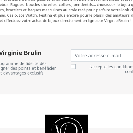
bus. Bagues, boucles d’oreilles, colliers, pendentifs... choisissez le bijo
rs, bracelets et bagues masculines au style racé pour parfaire votre look 
ier, Casio, Ice Watch, Festina et plus encore pour le plaisir des amateurs
et effectuez votre achat de bijoux directement en ligne sur Virginie Brulin !
irginie Brulin
ogramme de fidélité dès
J'accepte les condition
gner des points et bénéficier
conf
et d’avantages exclusifs.